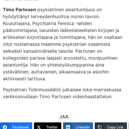
Timo Partosen
psykiatrinen asiantuntijuus on
hyödyttänyt terveydenhuoltoa monin tavoin.
Kouluttajana, Psychiatria Fennica -lehden
päätoimittajana, lukuisten lääketieteellisten kirjojen ja
artikkelien kirjoittajana ja toimittajana, hän on osaltaan
ollut nostamassa maamme psykiatrian osaamista
selkeästi kansainväliselle tasolle. Partonen on
kollegoiden parissa laajasti arvostettu, monipuolinen
asiantuntija. Hän on yhteistyökumppanina aina
ystävällinen, auttavainen, aikaansaava ja asioihin
aktiivisesti tarttuva.
Psykiatrian Tutkimussäätiö julkaisee loka-marraskussa
verkkosivuillaan Timo Partosen videohaastattelun.
JAA:
Facebook
Twitter
LinkedIn
Copy Link