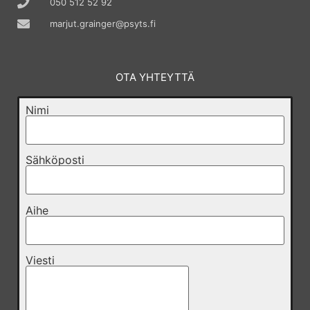
050 512 52 92
marjut.grainger@psyts.fi
OTA YHTEYTTÄ
Nimi
Sähköposti
Aihe
Viesti