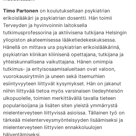
Timo Partonen
on koulutukseltaan psykiatrian
erikoislääkäri ja psykiatrian dosentti. Hän toimii
Terveyden ja hyvinvoinnin laitoksella
tutkimusprofessorina ja aktiivisena tutkijana Helsingin
yliopiston akateemisessa lääketiedekeskuksessa.
Hänellä on mittava ura psykiatrian erikoislääkärinä,
psykiatrian klinikan kliinisenä opettajana, tutkijana ja
yhteiskunnallisena vaikuttajana. Hänen omimpia
tutkimus- ja erityisosaamisalueitaan ovat valoon,
vuorokausirytmiin ja uneen sekä itsemurhien
esiintyvyyteen liittyvät kysymykset. Hän on jakanut
niihin liittyvää tietoa myös varsinaisen tiedeyhteisön
ulkopuolelle, toimien merkittävällä tavalla tieteen
popularisoijana ja lisäten siten yleistä ymmärrystä
mielenterveyteen liittyvissä asioissa. Tällainen työ on
tärkeää mielenterveysmyönteisyyden lisäämiseksi ja
mielenterveyteen liittyvien ennakkoluulojen
hälventämiseksi.