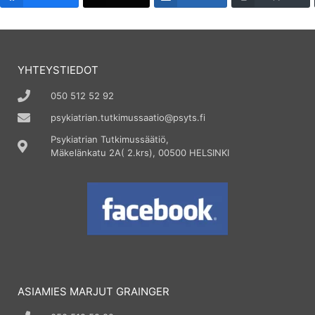
YHTEYSTIEDOT
050 512 52 92
psykiatrian.tutkimussaatio@psyts.fi
Psykiatrian Tutkimussäätiö,
Mäkelänkatu 2A( 2.krs), 00500 HELSINKI
ASIAMIES MARJUT GRAINGER