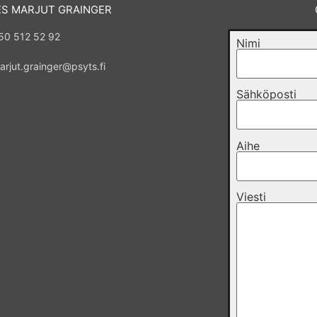
ES MARJUT GRAINGER
50 512 52 92
Nimi
arjut.grainger@psyts.fi
Sähköposti
Aihe
Viesti