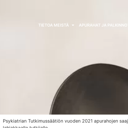
TIETOA MEISTÄ
APURAHAT JA PALKINNO
Psykiatrian Tutkimussäätiön vuoden 2021 apurahojen saajat
lahjakkaalle tutkijalle.