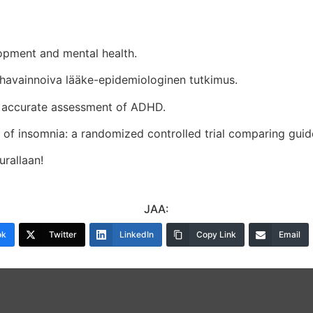
opment and mental health.
 havainnoiva lääke-epidemiologinen tutkimus.
r accurate assessment of ADHD.
nt of insomnia: a randomized controlled trial comparing gui
urallaan!
JAA:
ok
Twitter
LinkedIn
Copy Link
Email