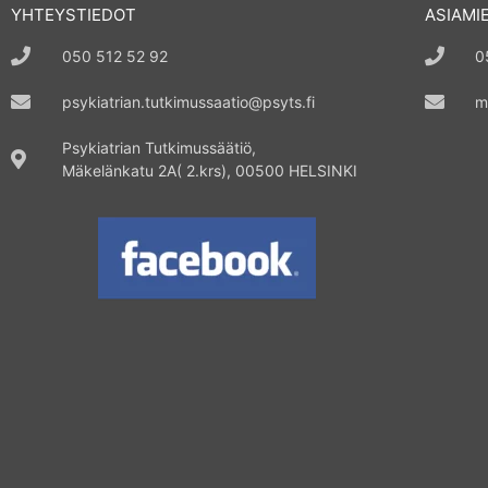
YHTEYSTIEDOT
ASIAMI
050 512 52 92
0
psykiatrian.tutkimussaatio@psyts.fi
m
Psykiatrian Tutkimussäätiö,
Mäkelänkatu 2A( 2.krs), 00500 HELSINKI