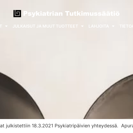
T
JULKAISUT JA MUUT TUOTTEET
LAHJOITA
TIETO
 julkistettiin 18.3.2021 Psykiatripäivien yhteydessä. Apura