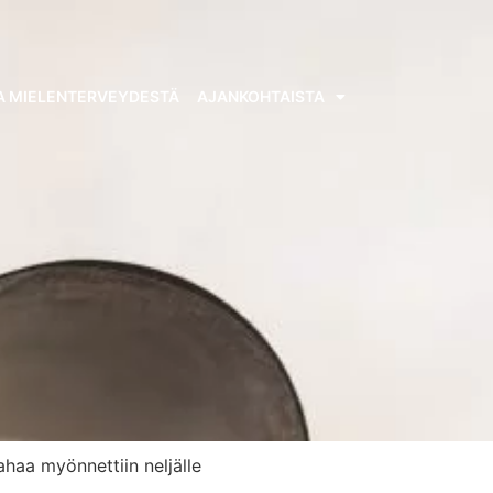
A MIELENTERVEYDESTÄ
AJANKOHTAISTA
haa myönnettiin neljälle