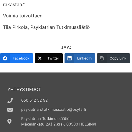
rakastaa.”
Voimia toivottaen,
Tiia Pirkola, Psykiatrian Tutkimussäätiö
JAA:
Facebook
Twitter
LinkedIn
Copy Link
YHTEYSTIEDOT
050 512 52 92
psykiatrian.tutkimussaatio@psyts.fi
Psykiatrian Tutkimussäätiö,
Mäkelänkatu 2A( 2.krs), 00500 HELSINKI