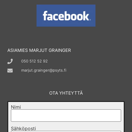
ASIAMIES MARJUT GRAINGER
050 512 52 92
marjut.grainger@psyts.fi
OTA YHTEYTTÄ
Nimi
Sähköposti