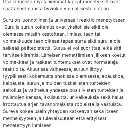
Osalla meistä myös aiemmat kipeät menetykset ovat
saattaneet nousta hyvinkin voimallisesti pintaan.
Suru on luonnollinen ja universaali reaktio menetykseen.
Suru ja surun kokemus ovat yksilöllisiä eikä ole
olemassa mitään kestoltaan, ilmiasultaan tai
voimakkuudeltaan oikeaa tapaa surra eikä surulla ole
selkeää päätepistettä. Surua ei voi suorittaa, eikä sitä
tarvitse kiirehtiä. Läheisen menettämisen jälkeen koetut
voimakkaat ja raskaat tuntemukset ovat normaaleja
reaktioita. Akuutissa vaiheessa, suruun liittyy
tyypillisesti kokemusta shokissa olemisesta, epäuskoa,
kaipausta, surun ja muiden tuskallisten tunteiden
aaltoilua ja vaihtelua yhdessä positiivisten tunteiden ja
muistojen kanssa, itkuisuutta, univaikeuksia sekä halua
irrottautua arjen tavanomaisista rooleista ja vastuista.
Sureva kokee usein yhteyden katkeavan sekä itseen,
menneisyyteen ja tulevaisuuteen että erityisesti
menetettyyn ihmiseen.