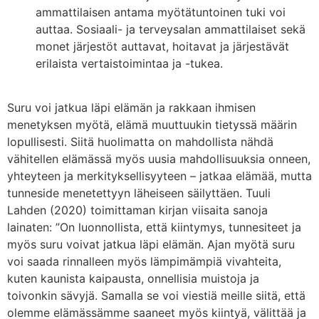
ammattilaisen antama myötätuntoinen tuki voi
auttaa. Sosiaali- ja terveysalan ammattilaiset sekä
monet järjestöt auttavat, hoitavat ja järjestävät
erilaista vertaistoimintaa ja -tukea.
Suru voi jatkua läpi elämän ja rakkaan ihmisen
menetyksen myötä, elämä muuttuukin tietyssä määrin
lopullisesti. Siitä huolimatta on mahdollista nähdä
vähitellen elämässä myös uusia mahdollisuuksia onneen,
yhteyteen ja merkityksellisyyteen – jatkaa elämää, mutta
tunneside menetettyyn läheiseen säilyttäen. Tuuli
Lahden (2020) toimittaman kirjan viisaita sanoja
lainaten: ”On luonnollista, että kiintymys, tunnesiteet ja
myös suru voivat jatkua läpi elämän. Ajan myötä suru
voi saada rinnalleen myös lämpimämpiä vivahteita,
kuten kaunista kaipausta, onnellisia muistoja ja
toivonkin sävyjä. Samalla se voi viestiä meille siitä, että
olemme elämässämme saaneet myös kiintyä, välittää ja