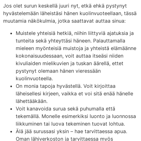
Jos olet surun keskellä juuri nyt, etkä ehkä pystynyt
hyvästelemään läheistäsi hänen kuolinvuoteellaan, tässä
muutamia näkökulmia, jotka saattavat auttaa sinua:
Muistele yhteisiä hetkiä, niihin liittyviä ajatuksia ja
tunteita sekä yhteyttäsi häneen. Palauttamalla
mieleen myönteisiä muistoja ja yhteistä elämäänne
kokonaisuudessaan, voit auttaa itseäsi niiden
kivuliaiden mielikuvien ja tuskan äärellä, ettet
pystynyt olemaan hänen vieressään
kuolinvuoteella.
On monia tapoja hyvästellä. Voit kirjoittaa
läheisellesi kirjeen, vaikka et voi sitä enää hänelle
lähettääkään.
Voit kanavoida surua sekä puhumalla että
tekemällä. Monelle esimerkiksi luonto ja luonnossa
liikkuminen tai luova tekeminen tuovat lohtua.
Älä jää surussasi yksin – hae tarvittaessa apua.
Oman lähiverkoston ja tarvittaessa myös