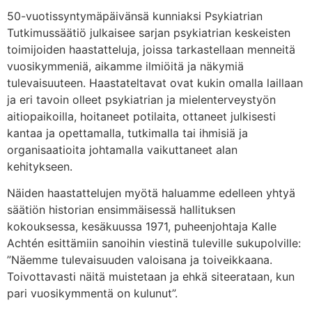
50-vuotissyntymäpäivänsä kunniaksi Psykiatrian
Tutkimussäätiö julkaisee sarjan psykiatrian keskeisten
toimijoiden haastatteluja, joissa tarkastellaan menneitä
vuosikymmeniä, aikamme ilmiöitä ja näkymiä
tulevaisuuteen. Haastateltavat ovat kukin omalla laillaan
ja eri tavoin olleet psykiatrian ja mielenterveystyön
aitiopaikoilla, hoitaneet potilaita, ottaneet julkisesti
kantaa ja opettamalla, tutkimalla tai ihmisiä ja
organisaatioita johtamalla vaikuttaneet alan
kehitykseen.
Näiden haastattelujen myötä haluamme edelleen yhtyä
säätiön historian ensimmäisessä hallituksen
kokouksessa, kesäkuussa 1971, puheenjohtaja Kalle
Achtén esittämiin sanoihin viestinä tuleville sukupolville:
”Näemme tulevaisuuden valoisana ja toiveikkaana.
Toivottavasti näitä muistetaan ja ehkä siteerataan, kun
pari vuosikymmentä on kulunut”.