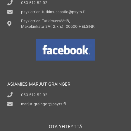
050 512 52 92
psykiatrian.tutkimussaatio@psyts.fi
Psykiatrian Tutkimussäätiö,
Mäkelänkatu 2A( 2.krs), 00500 HELSINKI
ASIAMIES MARJUT GRAINGER
050 512 52 92
marjut.grainger@psyts.fi
OTA YHTEYTTÄ