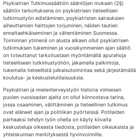
Psykiatrian Tutkimussäätiön sääntöjen mukaan (2§)
säätiön tarkoituksena on psykiatrisen tieteellisen
tutkimustyön edistäminen, psykiatristen sairauksien
aiheuttamien haittojen torjuminen, näiden tautien
ennaltaehkäiseminen ja vähentäminen Suomessa.
Toiminnan ytimenä on alusta alkaen ollut psykiatrisen
tutkimuksen tukeminen ja vuosikymmenien ajan säätiö
on toteuttanut tarkoitustaan myöntämällä apurahoja
tieteelliseen tutkimustyöhön, jakamalla palkintoja,
tukemalla tieteellistä julkaisutoimintaa sekä järjestämällä
koulutus- ja keskustelutilaisuuksia.
Psykiatrian ja mielenterveystyön historia viimeisen
puolen vuosisadan ajalta on ollut kiinnostava tarina,
jossa osaaminen, välittäminen ja tieteellinen tutkimus
ovat eläneet ajan ja politiikan pyörteissä. Potilaiden
parhaaksi tehdyn työn ohella on käyty kiivaita
keskusteluja oikeasta tiedosta, potilaiden oikeuksista ja
yhteiskunnan merkityksestä hyvinvoinnille.