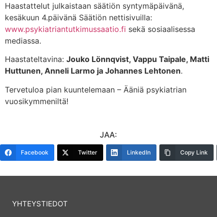
Haastattelut julkaistaan säätiön syntymäpäivänä,
kesäkuun 4.päivänä Säätiön nettisivuilla:
www.psykiatriantutkimussaatio.fi
sekä sosiaalisessa
mediassa.
Haastateltavina:
Jouko Lönnqvist, Vappu Taipale, Matti
Huttunen, Anneli Larmo ja Johannes Lehtonen
.
Tervetuloa pian kuuntelemaan – Ääniä psykiatrian
vuosikymmeniltä!
JAA:
Facebook
Twitter
LinkedIn
Copy Link
YHTEYSTIEDOT