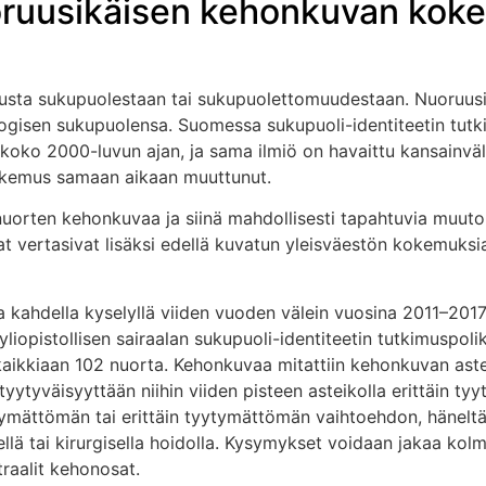
uoruusikäisen kehonkuvan ko
musta sukupuolestaan tai sukupuolettomuudestaan. Nuoruusik
logisen sukupuolensa. Suomessa sukupuoli-identiteetin tutk
oko 2000-luvun ajan, ja sama ilmiö on havaittu kansainväli
kokemus samaan aikaan muuttunut.
uorten kehonkuvaa ja siinä mahdollisesti tapahtuvia muutok
ijat vertasivat lisäksi edellä kuvatun yleisväestön kokemuks
 kahdella kyselyllä viiden vuoden välein vuosina 2011–201
liopistollisen sairaalan sukupuoli-identiteetin tutkimuspolik
tui kaikkiaan 102 nuorta. Kehonkuvaa mitattiin kehonkuvan ast
tyytyväisyyttään niihin viiden pisteen asteikolla erittäin tyy
tymättömän tai erittäin tyytymättömän vaihtoehdon, hänelt
ellä tai kirurgisella hoidolla. Kysymykset voidaan jakaa kol
traalit kehonosat.