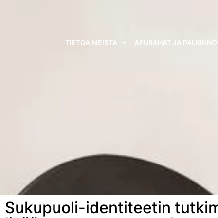
TIETOA MEISTÄ
APURAHAT JA PALKINNO
Sukupuoli-identiteetin tutki