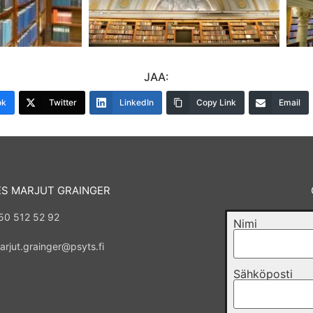
JAA:
ok
Twitter
LinkedIn
Copy Link
Email
ES MARJUT GRAINGER
50 512 52 92
Nimi
arjut.grainger@psyts.fi
Sähköposti