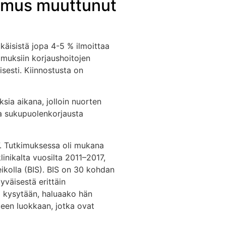
kemus muuttunut
äisistä jopa 4-5 % ilmoittaa
imuksiin korjaushoitojen
sesti. Kiinnostusta on
sia aikana, jolloin nuorten
ia sukupuolenkorjausta
7. Tutkimuksessa oli mukana
linikalta vuosilta 2011–2017,
eikolla (BIS). BIS on 30 kohdan
tyväisestä erittäin
ä kysytään, haluaako hän
meen luokkaan, jotka ovat