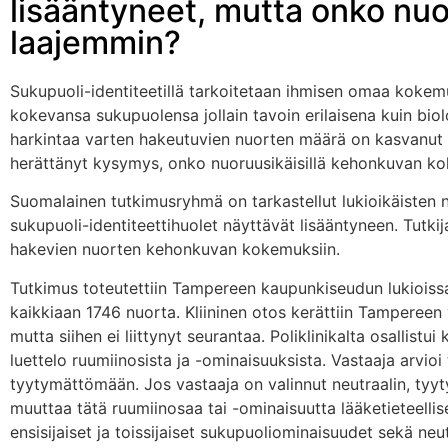
lisääntyneet, mutta onko n
laajemmin?
Sukupuoli-identiteetillä tarkoitetaan ihmisen omaa koke
kokevansa sukupuolensa jollain tavoin erilaisena kuin bio
harkintaa varten hakeutuvien nuorten määrä on kasvanut k
herättänyt kysymys, onko nuoruusikäisillä kehonkuvan 
Suomalainen tutkimusryhmä on tarkastellut lukioikäisten n
sukupuoli-identiteettihuolet näyttävät lisääntyneen. Tutk
hakevien nuorten kehonkuvan kokemuksiin.
Tutkimus toteutettiin Tampereen kaupunkiseudun lukioissa
kaikkiaan 1746 nuorta. Kliininen otos kerättiin Tampereen y
mutta siihen ei liittynyt seurantaa. Poliklinikalta osallis
luettelo ruumiinosista ja -ominaisuuksista. Vastaaja arvioi 
tyytymättömään. Jos vastaaja on valinnut neutraalin, tyy
muuttaa tätä ruumiinosaa tai -ominaisuutta lääketieteellis
ensisijaiset ja toissijaiset sukupuoliominaisuudet sekä neu