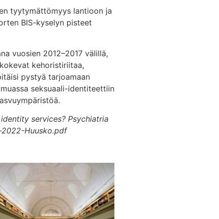
töjen tyytymättömyys lantioon ja
nuorten BIS-kyselyn pisteet
na vuosien 2012–2017 välillä,
kokevat kehoristiriitaa,
pitäisi pystyä tarjoamaan
muassa seksuaali-identiteettiin
 kasvuympäristöä.
identity services?
Psychiatria
ca-2022-Huusko.pdf