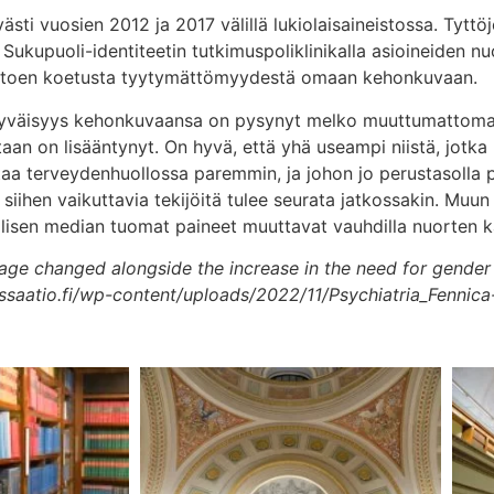
västi vuosien 2012 ja 2017 välillä lukiolaisaineistossa. Tyt
ti. Sukupuoli-identiteetin tutkimuspoliklinikalla asioineiden 
kertoen koetusta tyytymättömyydestä omaan kehonkuvaan.
tyytyväisyys kehonkuvaansa on pysynyt melko muuttumattoma
aan on lisääntynyt. On hyvä, että yhä useampi niistä, jotka 
staa terveydenhuollossa paremmin, ja johon jo perustasolla 
iihen vaikuttavia tekijöitä tulee seurata jatkossakin. Muun 
iaalisen median tuomat paineet muuttavat vauhdilla nuorten
ge changed alongside the increase in the need for gender 
ussaatio.fi/wp-content/uploads/2022/11/Psychiatria_Fenni