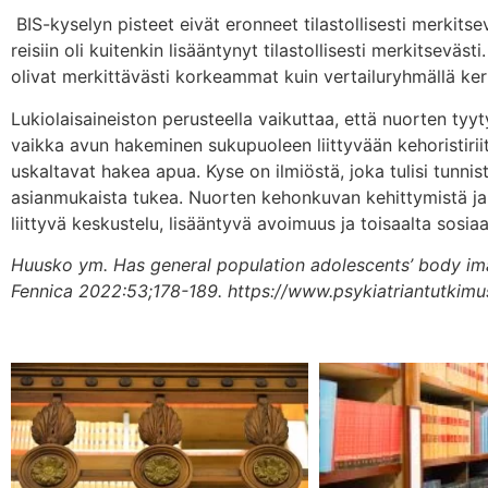
BIS-kyselyn pisteet eivät eronneet tilastollisesti merkitse
reisiin oli kuitenkin lisääntynyt tilastollisesti merkitseväs
olivat merkittävästi korkeammat kuin vertailuryhmällä 
Lukiolaisaineiston perusteella vaikuttaa, että nuorten 
vaikka avun hakeminen sukupuoleen liittyvään kehoristiriit
uskaltavat hakea apua. Kyse on ilmiöstä, joka tulisi tunni
asianmukaista tukea. Nuorten kehonkuvan kehittymistä ja s
liittyvä keskustelu, lisääntyvä avoimuus ja toisaalta sos
Huusko ym. Has general population adolescents’ body ima
Fennica 2022:53;178-189.
https://www.psykiatriantutkim