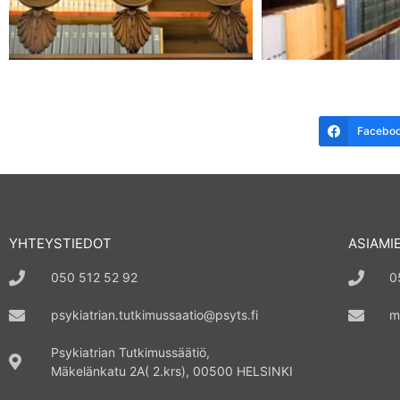
Facebo
YHTEYSTIEDOT
ASIAMI
050 512 52 92
0
psykiatrian.tutkimussaatio@psyts.fi
m
Psykiatrian Tutkimussäätiö,
Mäkelänkatu 2A( 2.krs), 00500 HELSINKI