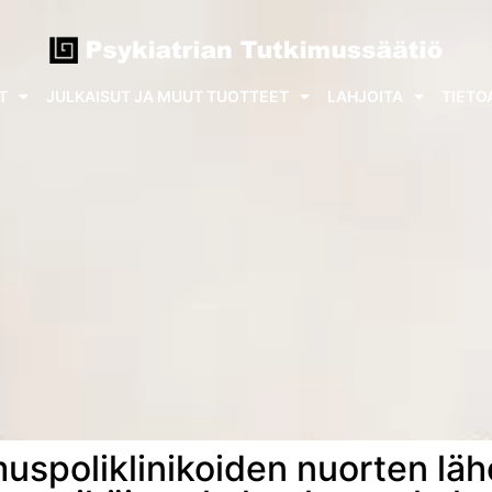
T
JULKAISUT JA MUUT TUOTTEET
LAHJOITA
TIETO
muspoliklinikoiden nuorten läh