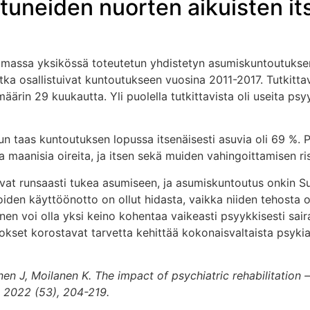
stuneiden nuorten aikuisten i
 samassa yksikössä toteutetun yhdistetyn asumiskuntoutukse
tka osallistuivat kuntoutukseen vuosina 2011-2017. Tutkitta
imäärin 29 kuukautta. Yli puolella tutkittavista oli useita psy
kun taas kuntoutuksen lopussa itsenäisesti asuvia oli 69 %.
 maanisia oireita, ja itsen sekä muiden vahingoittamisen ris
sevat runsaasti tukea asumiseen, ja asumiskuntoutus onkin 
iden käyttöönotto on ollut hidasta, vaikka niiden tehosta 
en voi olla yksi keino kohentaa vaikeasti psyykkisesti sai
kset korostavat tarvetta kehittää kokonaisvaltaista psykia
en J, Moilanen K. The impact of psychiatric rehabilitation 
a 2022 (53), 204-219.