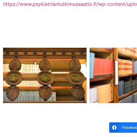
https://www.psykiatriantutkimussaatio.fi/wp-content/upl
Facebo