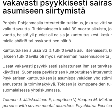
vakavasti psyykkisesti saira
asumiseen siirtymistä
Pohjois-Pohjanmaalla toteutettiin tutkimus, joka selvitti
vaikuttavuutta. Tutkimukseen kuului 39 nuorta aikuista, jo
vuotta, heistä yli puolet oli naisia ja kuntoutus kesti kesk
mielialahäiriö tai psykoottinen häiriö.
Kuntoutuksen alussa 33 % tutkittavista asui itsenäisesti, 
jälkeen tutkittavilla oli myös vähemmän masennusoireita ja
Useat vakavasti psyykkisesti sairastuneet ihmiset tarvit
käytössä. Suomessa psykiatrisen kuntoutuksen interventio
Psykiatrisen kuntoutuksen ja asumispalveluiden yhdistämin
ennustetta ja toimintakykyä. Tolosen ja kumppaneiden tulo
suomalaisessa yhteiskunnassa.
Tolonen J, Jääskeläinen E, Leppänen V, Haapea M, Miettun
persons with severe mental disorders.
Psychiatria Fennic