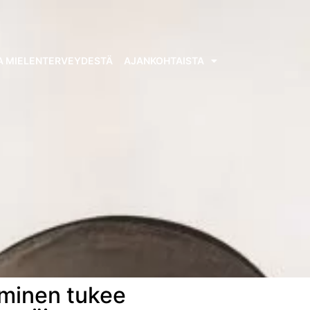
A MIELENTERVEYDESTÄ
AJANKOHTAISTA
äminen tukee