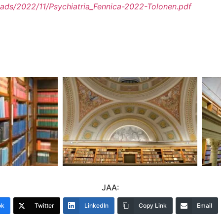
oads/2022/11/Psychiatria_Fennica-2022-Tolonen.pdf
JAA:
ok
Twitter
LinkedIn
Copy Link
Email