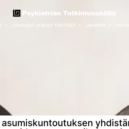
T
JULKAISUT JA MUUT TUOTTEET
LAHJOITA
TIETO
ja asumiskuntoutuksen yhdist