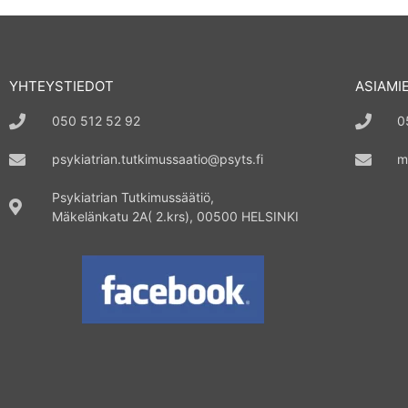
YHTEYSTIEDOT
ASIAMI
050 512 52 92
0
psykiatrian.tutkimussaatio@psyts.fi
m
Psykiatrian Tutkimussäätiö,
Mäkelänkatu 2A( 2.krs), 00500 HELSINKI