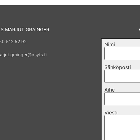
ES MARJUT GRAINGER
50 512 52 92
Nimi
arjut.grainger@psyts.fi
Sähköposti
Aihe
Viesti