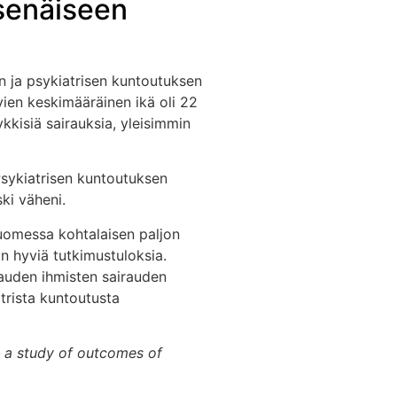
tsenäiseen
n ja psykiatrisen kuntoutuksen
vien keskimääräinen ikä oli 22
ykkisiä sairauksia, yleisimmin
 Psykiatrisen kuntoutuksen
ki väheni.
Suomessa kohtalaisen paljon
on hyviä tutkimustuloksia.
rauden ihmisten sairauden
trista kuntoutusta
– a study of outcomes of