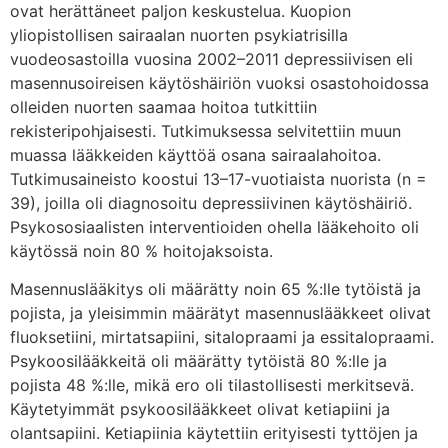
ovat herättäneet paljon keskustelua. Kuopion
yliopistollisen sairaalan nuorten psykiatrisilla
vuodeosastoilla vuosina 2002–2011 depressiivisen eli
masennusoireisen käytöshäiriön vuoksi osastohoidossa
olleiden nuorten saamaa hoitoa tutkittiin
rekisteripohjaisesti. Tutkimuksessa selvitettiin muun
muassa lääkkeiden käyttöä osana sairaalahoitoa.
Tutkimusaineisto koostui 13–17-vuotiaista nuorista (n =
39), joilla oli diagnosoitu depressiivinen käytöshäiriö.
Psykososiaalisten interventioiden ohella lääkehoito oli
käytössä noin 80 % hoitojaksoista.
Masennuslääkitys oli määrätty noin 65 %:lle tytöistä ja
pojista, ja yleisimmin määrätyt masennuslääkkeet olivat
fluoksetiini, mirtatsapiini, sitalopraami ja essitalopraami.
Psykoosilääkkeitä oli määrätty tytöistä 80 %:lle ja
pojista 48 %:lle, mikä ero oli tilastollisesti merkitsevä.
Käytetyimmät psykoosilääkkeet olivat ketiapiini ja
olantsapiini. Ketiapiinia käytettiin erityisesti tyttöjen ja