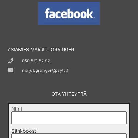
ASIAMIES MARJUT GRAINGER
050 512 52 92
marjut.grainger@psyts.fi
OTA YHTEYTTÄ
Nimi
Sähköposti