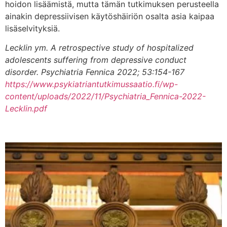
hoidon lisäämistä, mutta tämän tutkimuksen perusteella
ainakin depressiivisen käytöshäiriön osalta asia kaipaa
lisäselvityksiä.
Lecklin ym. A retrospective study of hospitalized
adolescents suffering from depressive conduct
disorder. Psychiatria Fennica
2022; 53:154-167
https://www.psykiatriantutkimussaatio.fi/wp-
content/uploads/2022/11/Psychiatria_Fennica-2022-
Lecklin.pdf