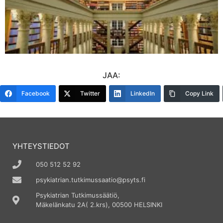
JAA:
Facebook
Twitter
LinkedIn
Copy Link
YHTEYSTIEDOT
050 512 52 92
psykiatrian.tutkimussaatio@psyts.fi
Psykiatrian Tutkimussäätiö,
Mäkelänkatu 2A( 2.krs), 00500 HELSINKI