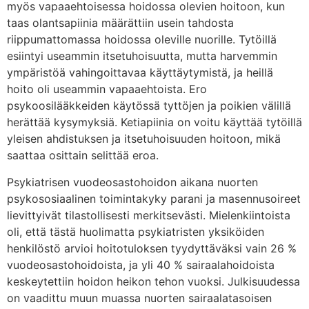
myös vapaaehtoisessa hoidossa olevien hoitoon, kun
taas olantsapiinia määrättiin usein tahdosta
riippumattomassa hoidossa oleville nuorille. Tytöillä
esiintyi useammin itsetuhoisuutta, mutta harvemmin
ympäristöä vahingoittavaa käyttäytymistä, ja heillä
hoito oli useammin vapaaehtoista. Ero
psykoosilääkkeiden käytössä tyttöjen ja poikien välillä
herättää kysymyksiä. Ketiapiinia on voitu käyttää tytöillä
yleisen ahdistuksen ja itsetuhoisuuden hoitoon, mikä
saattaa osittain selittää eroa.
Psykiatrisen vuodeosastohoidon aikana nuorten
psykososiaalinen toimintakyky parani ja masennusoireet
lievittyivät tilastollisesti merkitsevästi. Mielenkiintoista
oli, että tästä huolimatta psykiatristen yksiköiden
henkilöstö arvioi hoitotuloksen tyydyttäväksi vain 26 %
vuodeosastohoidoista, ja yli 40 % sairaalahoidoista
keskeytettiin hoidon heikon tehon vuoksi. Julkisuudessa
on vaadittu muun muassa nuorten sairaalatasoisen