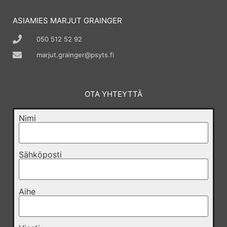
ASIAMIES MARJUT GRAINGER
050 512 52 92
marjut.grainger@psyts.fi
OTA YHTEYTTÄ
Nimi
Sähköposti
Aihe