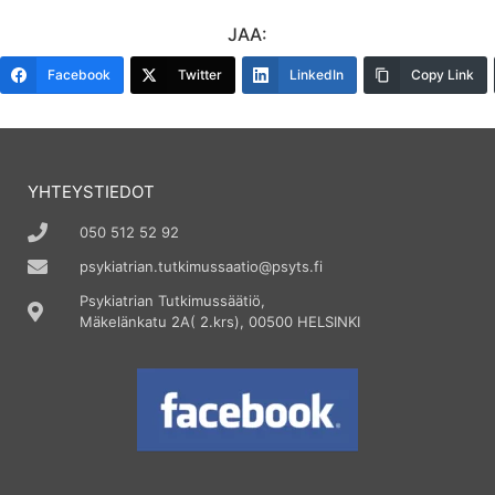
JAA:
Facebook
Twitter
LinkedIn
Copy Link
YHTEYSTIEDOT
050 512 52 92
psykiatrian.tutkimussaatio@psyts.fi
Psykiatrian Tutkimussäätiö,
Mäkelänkatu 2A( 2.krs), 00500 HELSINKI