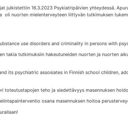
 julkistettiin 16.3.2023 Psykiatripäivien yhteydessä. Apur
na oli nuorten mielenterveyteen liittyvän tutkimuksen tuke
substance use disorders and criminality in persons with psy
en takia tutkimuksiin hakeutuneiden nuorten ja nuorten aiku
and its psychiatric assosiates in Finnish school children, ad
eri toteutustapojen teho ja siedettävyys masennuksen hoido
elintapainterventio osana masennuksen hoitoa perustervey
urallaan!