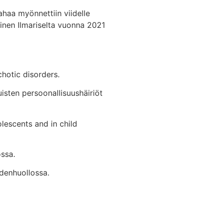
ahaa myönnettiin viidelle
minen Ilmariselta vuonna 2021
chotic disorders.
isten persoonallisuushäiriöt
olescents and in child
ssa.
denhuollossa.