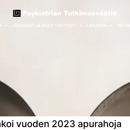
T
JULKAISUT JA MUUT TUOTTEET
LAHJOITA
TIETO
jakoi vuoden 2023 apurahoja