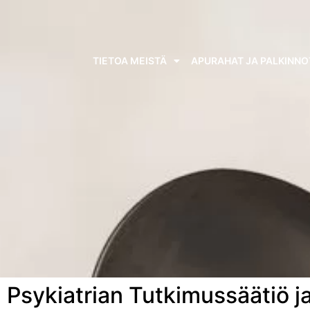
TIETOA MEISTÄ
APURAHAT JA PALKINNO
Psykiatrian Tutkimussäätiö 