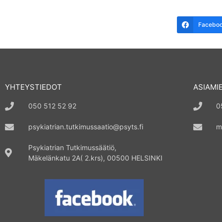
Facebo
YHTEYSTIEDOT
ASIAMI
050 512 52 92
0
psykiatrian.tutkimussaatio@psyts.fi
m
Psykiatrian Tutkimussäätiö,
Mäkelänkatu 2A( 2.krs), 00500 HELSINKI