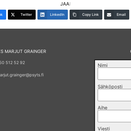
JAA:
ok
Twitter
LinkedIn
Copy Link
Email
ES MARJUT GRAINGER
50 512 52 92
Nimi
arjut.grainger@psyts.fi
Sähköposti
Aihe
Viesti