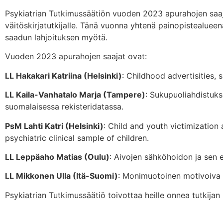
Psykiatrian Tutkimussäätiön vuoden 2023 apurahojen saajat
väitöskirjatutkijalle. Tänä vuonna yhtenä painopistealuee
saadun lahjoituksen myötä.
Vuoden 2023 apurahojen saajat ovat:
LL Hakakari Katriina (Helsinki)
: Childhood advertisities, 
LL Kaila-Vanhatalo Marja (Tampere)
: Sukupuoliahdistuks
suomalaisessa rekisteridatassa.
PsM Lahti Katri (Helsinki)
: Child and youth victimization 
psychiatric clinical sample of children.
LL Leppäaho Matias (Oulu)
: Aivojen sähköhoidon ja sen 
LL Mikkonen Ulla (Itä-Suomi)
: Monimuotoinen motivoiva 
Psykiatrian Tutkimussäätiö toivottaa heille onnea tutkijan 