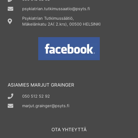
psykiatrian.tutkimussaatio@psyts.fi
Psykiatrian Tutkimussäätiö,
Mäkelänkatu 2A( 2.krs), 00500 HELSINKI
ASIAMIES MARJUT GRAINGER
050 512 52 92
marjut.grainger@psyts.fi
OTA YHTEYTTÄ