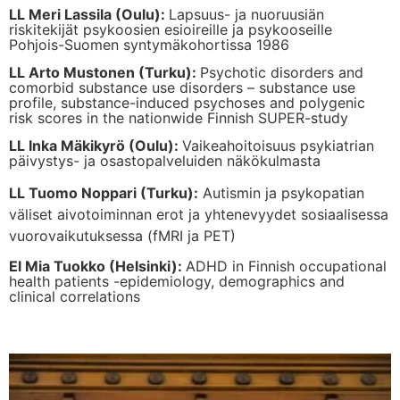
LL Meri Lassila (Oulu):
Lapsuus- ja nuoruusiän
riskitekijät psykoosien esioireille ja psykooseille
Pohjois-Suomen syntymäkohortissa 1986
LL Arto Mustonen (Turku):
Psychotic disorders and
comorbid substance use disorders – substance use
profile, substance-induced psychoses and polygenic
risk scores in the nationwide Finnish SUPER-study
LL Inka Mäkikyrö (Oulu):
Vaikeahoitoisuus psykiatrian
päivystys- ja osastopalveluiden näkökulmasta
LL Tuomo Noppari (Turku):
Autismin ja psykopatian
väliset aivotoiminnan erot ja yhtenevyydet sosiaalisessa
vuorovaikutuksessa (fMRI ja PET)
El Mia Tuokko (Helsinki):
ADHD in Finnish occupational
health patients -epidemiology, demographics and
clinical correlations