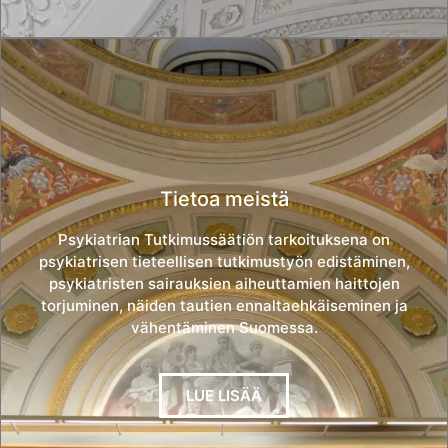
Tietoa meistä
Psykiatrian Tutkimussäätiön tarkoituksena on
psykiatrisen tieteellisen tutkimustyön edistäminen,
psykiatristen sairauksien aiheuttamien haittojen
torjuminen, näiden tautien ennaltaehkäiseminen ja
vähentäminen Suomessa.
LUE LISÄÄ