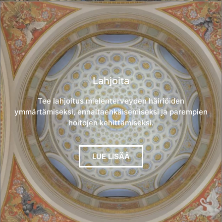
Lahjoita
Tee lahjoitus mielenterveyden häiriöiden
ymmärtämiseksi, ennaltaehkäisemiseksi ja parempien
hoitojen kehittämiseksi.
LUE LISÄÄ