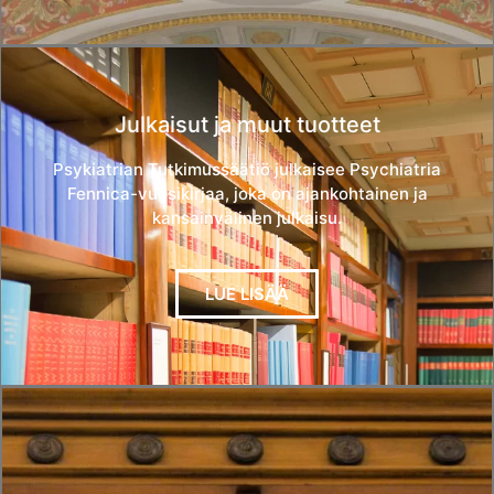
Julkaisut ja muut tuotteet
Psykiatrian Tutkimussäätiö julkaisee Psychiatria
Fennica-vuosikirjaa, joka on ajankohtainen ja
kansainvälinen julkaisu.
LUE LISÄÄ