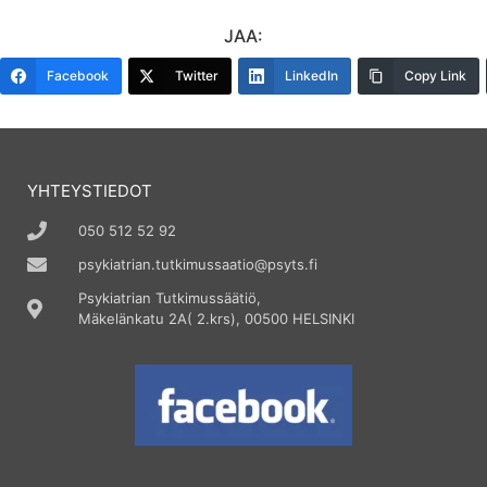
JAA:
Facebook
Twitter
LinkedIn
Copy Link
YHTEYSTIEDOT
050 512 52 92
psykiatrian.tutkimussaatio@psyts.fi
Psykiatrian Tutkimussäätiö,
Mäkelänkatu 2A( 2.krs), 00500 HELSINKI