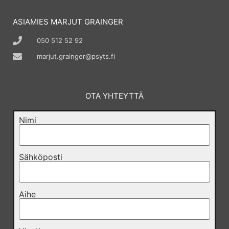
ASIAMIES MARJUT GRAINGER
050 512 52 92
marjut.grainger@psyts.fi
OTA YHTEYTTÄ
Nimi
Sähköposti
Aihe