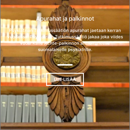
Apurahat ja palkinnot
Psykiatrian Tutkimussäätiön apurahat jaetaan kerran
vuodessa. Psykiatrian Tutkimussäätiö jakaa joka viides
vuosi Kalle Achte-palkinnon ansioituneelle
suomalaiselle psykiatrille.
LUE LISÄÄ